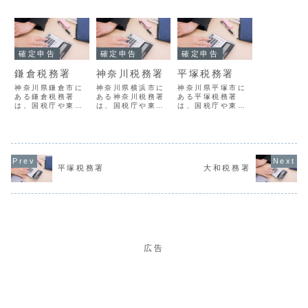
確定申告
確定申告
確定申告
鎌倉税務署
神奈川税務署
平塚税務署
神奈川県鎌倉市に
神奈川県横浜市に
神奈川県平塚市に
ある鎌倉税務署
ある神奈川税務署
ある平塚税務署
は、国税庁や東京
は、国税庁や東京
は、国税庁や東京
国税局の指導監督
国税局の指導監督
国税局の指導監督
のもとで、地域に
のもとで、地域に
のもとで、地域に
おける国税の賦課
おける国税の賦課
おける国税の賦課
徴収を担当する組
徴収を担当する組
徴収を担当する組
織です。鎌倉税務
織です。神奈川税
織です。平塚税務
署の概要署番号
務署の概要署番号
署の概要署番号
平塚税務署
大和税務署
01225名称鎌倉税
01211名称神奈川
01229名称平塚税
務署所在地２４８
税務署所在地２２
務署所在地２５４
－８５０１神奈川
２－８５５０神奈
－８５３３神奈川
県鎌倉市佐助１丁
川県横浜市港北区
県平塚市浅間町９
目９番３０号電話
大豆戸町５２８番
番１号電話番号
番号0467-2...
５電話番号0...
0463-22-1...
広告