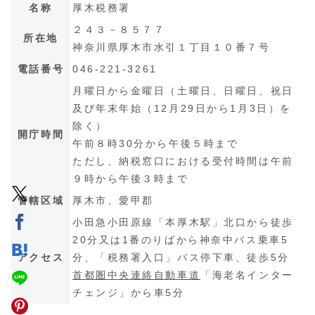
名称
厚木税務署
２４３－８５７７
所在地
神奈川県厚木市水引１丁目１０番７号
電話番号
046-221-3261
月曜日から金曜日（土曜日、日曜日、祝日
及び年末年始（12月29日から1月3日）を
除く）
開庁時間
午前８時30分から午後５時まで
ただし、納税窓口における受付時間は午前
９時から午後３時まで
管轄区域
厚木市、愛甲郡
小田急小田原線「本厚木駅」北口から徒歩
20分又は1番のりばから神奈中バス乗車5
アクセス
分、「税務署入口」バス停下車、徒歩5分
首都圏中央連絡自動車道
「海老名インター
チェンジ」から車5分