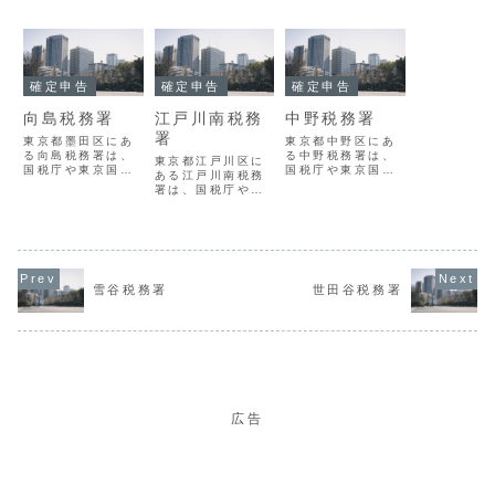
確定申告
確定申告
確定申告
向島税務署
江戸川南税務
中野税務署
署
東京都墨田区にあ
東京都中野区にあ
る向島税務署は、
る中野税務署は、
東京都江戸川区に
国税庁や東京国税
国税庁や東京国税
ある江戸川南税務
局の指導監督のも
局の指導監督のも
署は、国税庁や東
とで、地域におけ
とで、地域におけ
京国税局の指導監
る国税の賦課徴収
る国税の賦課徴収
督のもとで、地域
を担当する組織で
を担当する組織で
における国税の賦
す。向島税務署の
す。中野税務署の
課徴収を担当する
概要署番号01171
概要署番号01145
組織です。江戸川
名称向島税務署所
名称中野税務署所
南税務署の概要署
在地１３１－８５
在地１６４－８５
雪谷税務署
世田谷税務署
番号01177名称江
０９東京都墨田区
６６東京都中野区
戸川南税務署所在
東向島２丁目７番
中野２丁目２４番
地１３４－８５６
１４号電話番号
１１号 住友不動
７東京都江戸川区
03-3614...
産中野駅前ビ...
清新町２丁目３番
１３号電話番...
広告