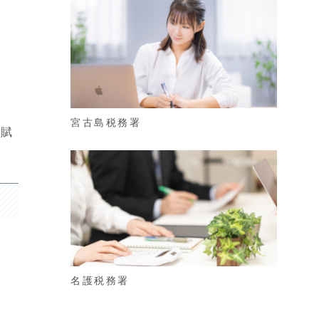
宮古島税務署
の賦
名護税務署