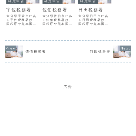
確定申告
確定申告
確定申告
宇佐税務署
佐伯税務署
日田税務署
大分県宇佐市にあ
大分県佐伯市にあ
大分県日田市にあ
る宇佐税務署は、
る佐伯税務署は、
る日田税務署は、
国税庁や熊本国税
国税庁や熊本国税
国税庁や熊本国税
局の指導監督のも
局の指導監督のも
局の指導監督のも
とで、地域におけ
とで、地域におけ
とで、地域におけ
る国税の賦課徴収
る国税の賦課徴収
る国税の賦課徴収
を担当する組織で
を担当する組織で
を担当する組織で
す。宇佐税務署の
す。佐伯税務署の
す。日田税務署の
概要署番号11221
概要署番号11209
概要署番号11215
佐伯税務署
竹田税務署
名称宇佐税務署所
名称佐伯税務署所
名称日田税務署所
在地８７９－０４
在地８７６－０８
在地８７７－８６
９８大分県宇佐市
５５大分県佐伯市
９１大分県日田市
大字上田１０５５
中村西町３番１５
田島２丁目７番１
番地１ 宇佐合同
号電話番号0972-
号電話番号0973-
庁舎電話番号...
22-0...
23-2...
広告