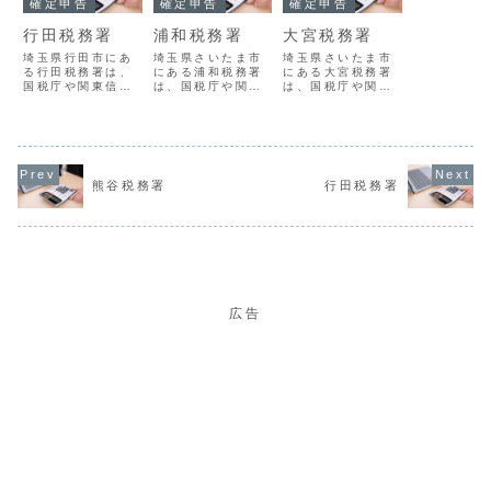
確定申告
確定申告
確定申告
行田税務署
浦和税務署
大宮税務署
埼玉県行田市にあ
埼玉県さいたま市
埼玉県さいたま市
る行田税務署は、
にある浦和税務署
にある大宮税務署
国税庁や関東信越
は、国税庁や関東
は、国税庁や関東
国税局の指導監督
信越国税局の指導
信越国税局の指導
のもとで、地域に
監督のもとで、地
監督のもとで、地
おける国税の賦課
域における国税の
域における国税の
徴収を担当する組
賦課徴収を担当す
賦課徴収を担当す
織です。行田税務
る組織です。浦和
る組織です。大宮
署の概要署番号
税務署の概要署番
税務署の概要署番
熊谷税務署
行田税務署
02129名称行田税
号02101名称浦和
号02105名称大宮
務署所在地３６１
税務署所在地３３
税務署所在地３３
－８６０２埼玉県
０－９５９０埼玉
０－０８０１埼玉
行田市栄町１７番
県さいたま市中央
県さいたま市大宮
１５号電話番号
区新都心１番地
区土手町３丁目１
048-556-...
１ さいたま新...
８４番地電話...
広告