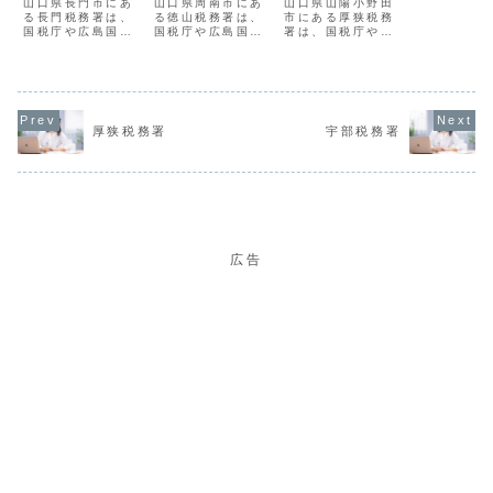
山口県長門市にあ
山口県周南市にあ
山口県山陽小野田
る長門税務署は、
る徳山税務署は、
市にある厚狭税務
国税庁や広島国税
国税庁や広島国税
署は、国税庁や広
局の指導監督のも
局の指導監督のも
島国税局の指導監
とで、地域におけ
とで、地域におけ
督のもとで、地域
る国税の賦課徴収
る国税の賦課徴収
における国税の賦
を担当する組織で
を担当する組織で
課徴収を担当する
す。長門税務署の
す。徳山税務署の
組織です。厚狭税
概要署番号08219
概要署番号08207
務署の概要署番号
厚狭税務署
宇部税務署
名称長門税務署所
名称徳山税務署所
08213名称厚狭税
在地７５９－４１
在地７４５－８６
務署所在地７５７
０１山口県長門市
２２山口県周南市
－０００５山口県
東深川９６４番地
今宿町２丁目３５
山陽小野田市大字
１電話番号0837-
番地電話番号
鴨庄１１１番地１
22-2...
0834-21-...
電話番号08...
広告