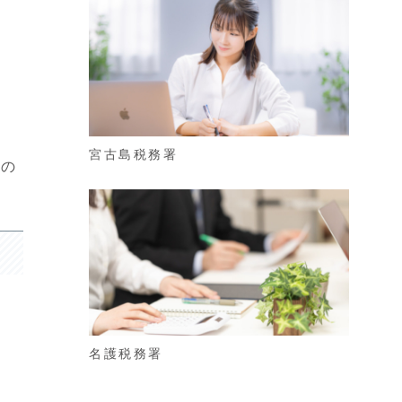
宮古島税務署
税の
名護税務署