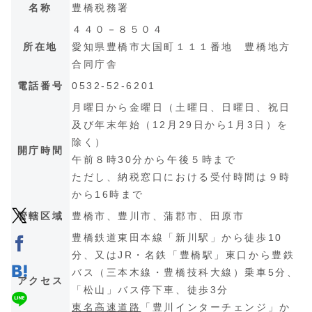
名称
豊橋税務署
４４０－８５０４
所在地
愛知県豊橋市大国町１１１番地 豊橋地方
合同庁舎
電話番号
0532-52-6201
月曜日から金曜日（土曜日、日曜日、祝日
及び年末年始（12月29日から1月3日）を
除く）
開庁時間
午前８時30分から午後５時まで
ただし、納税窓口における受付時間は９時
から16時まで
管轄区域
豊橋市、豊川市、蒲郡市、田原市
豊橋鉄道東田本線「新川駅」から徒歩10
分、又はJR・名鉄「豊橋駅」東口から豊鉄
バス（三本木線・豊橋技科大線）乗車5分、
アクセス
「松山」バス停下車、徒歩3分
東名高速道路
「豊川インターチェンジ」か