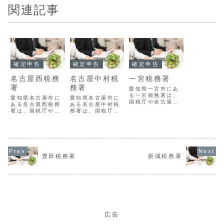
関連記事
確定申告
確定申告
確定申告
名古屋西税務
名古屋中村税
一宮税務署
署
務署
愛知県一宮市にあ
る一宮税務署は、
愛知県名古屋市に
愛知県名古屋市に
国税庁や名古屋国
ある名古屋西税務
ある名古屋中村税
税局の指導監督の
署は、国税庁や名
務署は、国税庁や
もとで、地域にお
古屋国税局の指導
名古屋国税局の指
ける国税の賦課徴
監督のもとで、地
導監督のもとで、
収を担当する組織
域における国税の
地域における国税
です。一宮税務署
賦課徴収を担当す
の賦課徴収を担当
の概要署番号
る組織です。名古
する組織です。名
06125名称一宮税
屋西税務署の概要
古屋中村税務署の
務署所在地４９１
豊田税務署
新城税務署
署番号06109名称
概要署番号06111
－８５０２愛知県
名古屋西税務署所
名称名古屋中村税
一宮市栄四丁目５
在地４５１－８５
務署所在地４５３
番７号電話番号
０３愛知県名古屋
－８６８６愛知県
0586-72-4...
市西区押切二丁目
名古屋市中村区太
７番２１号電...
閤三丁目４番...
広告