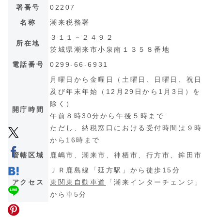
署番号
02207
名称
潮来税務署
３１１－２４９２
所在地
茨城県潮来市小泉南１３５８番地
電話番号
0299-66-6931
月曜日から金曜日（土曜日、日曜日、祝日
及び年末年始（12月29日から1月3日）を
除く）
開庁時間
午前８時30分から午後５時まで
ただし、納税窓口における受付時間は９時
から16時まで
管轄区域
鹿嶋市、潮来市、神栖市、行方市、鉾田市
ＪＲ鹿島線「延方駅」から徒歩15分
アクセス
東関東自動車道
「潮来インターチェンジ」
から車5分