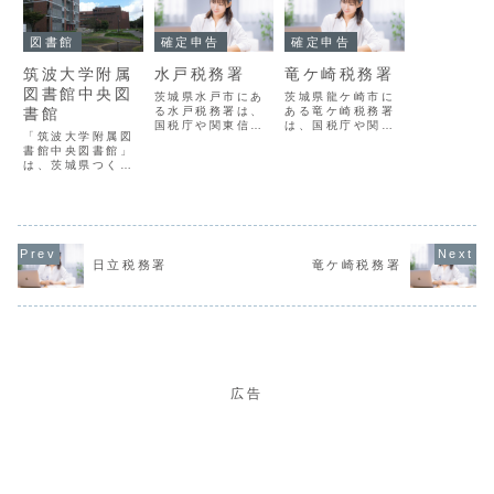
図書館
確定申告
確定申告
筑波大学附属
水戸税務署
竜ケ崎税務署
図書館中央図
茨城県水戸市にあ
茨城県龍ケ崎市に
書館
る水戸税務署は、
ある竜ケ崎税務署
国税庁や関東信越
は、国税庁や関東
「筑波大学附属図
国税局の指導監督
信越国税局の指導
書館中央図書館」
のもとで、地域に
監督のもとで、地
は、茨城県つくば
おける国税の賦課
域における国税の
市にある大学図書
徴収を担当する組
賦課徴収を担当す
館で、国内有数の
織です。水戸税務
る組織です。竜ケ
およそ200万冊の
署の概要署番号
崎税務署の概要署
蔵書を有し、一般
02201名称水戸税
番号02209名称竜
にも開放されてい
務署所在地３１０
ケ崎税務署所在地
ます。同大学の図
－８６６６茨城県
３０１－８６０１
日立税務署
竜ケ崎税務署
書館は他にも図書
水戸市北見町１番
茨城県龍ケ崎市川
館情報学図書館な
１７号電話番号
原代町１１８２番
ど4館あります。
029-231-...
地の５電話番...
広告