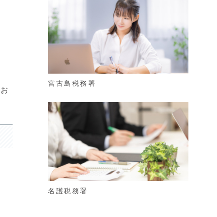
宮古島税務署
にお
名護税務署