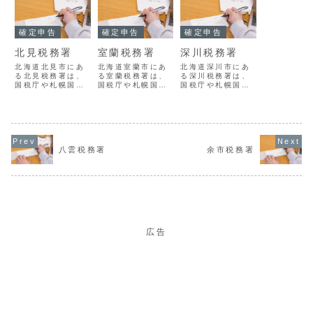
確定申告
確定申告
確定申告
北見税務署
室蘭税務署
深川税務署
北海道北見市にあ
北海道室蘭市にあ
北海道深川市にあ
る北見税務署は、
る室蘭税務署は、
る深川税務署は、
国税庁や札幌国税
国税庁や札幌国税
国税庁や札幌国税
局の指導監督のも
局の指導監督のも
局の指導監督のも
とで、地域におけ
とで、地域におけ
とで、地域におけ
る国税の賦課徴収
る国税の賦課徴収
る国税の賦課徴収
を担当する組織で
を担当する組織で
を担当する組織で
す。北見税務署の
す。室蘭税務署の
す。深川税務署の
概要署番号04153
概要署番号04143
概要署番号04129
名称北見税務署所
名称室蘭税務署所
名称深川税務署所
八雲税務署
余市税務署
在地０９０－００
在地０５１－００
在地０７４－００
１８北海道北見市
２３北海道室蘭市
０４北海道深川市
青葉町３番１号電
入江町１番地１
４条１５番３号電
話番号0157-23-
３ 室蘭地方合同
話番号0164-23-
715...
庁舎電話番号0...
219...
広告